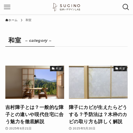
ホーム
和室
和室
– category –
和室
和室
吉村障子とは？一般的な障
障子にカビが生えたらどう
子との違いや現代住宅に合
する？予防法は？木枠のカ
う魅力を徹底解説
ビの取り方も詳しく解説
2025年8月21日
2025年5月20日