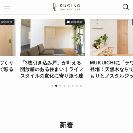
制作事例
インテリア
戸」が叶える
MUKUICHIに「ラワン」が新
レッドシダ
住まい｜ライフ
登場！天然木ならではのぬく
くる唯一無
化に寄り添う建
もりとノスタルジックな魅力
機能を両立
を楽しむ
工夫
新着