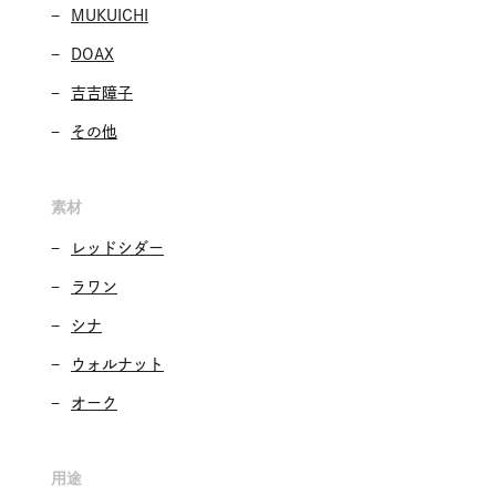
MUKUICHI
DOAX
吉吉障子
その他
素材
レッドシダー
ラワン
シナ
ウォルナット
オーク
用途