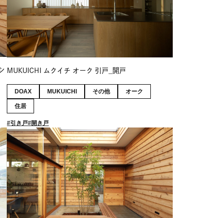
シ
MUKUICHI ムクイチ オーク 引戸_開戸
DOAX
MUKUICHI
その他
オーク
住居
引き戸
開き戸