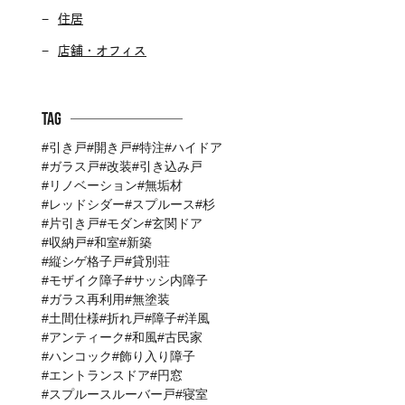
住居
店舗・オフィス
Tag
引き戸
開き戸
特注
ハイドア
ガラス戸
改装
引き込み戸
リノベーション
無垢材
レッドシダー
スプルース
杉
片引き戸
モダン
玄関ドア
収納戸
和室
新築
縦シゲ格子戸
貸別荘
モザイク障子
サッシ内障子
ガラス再利用
無塗装
土間仕様
折れ戸
障子
洋風
アンティーク
和風
古民家
ハンコック
飾り入り障子
エントランスドア
円窓
スプルースルーバー戸
寝室