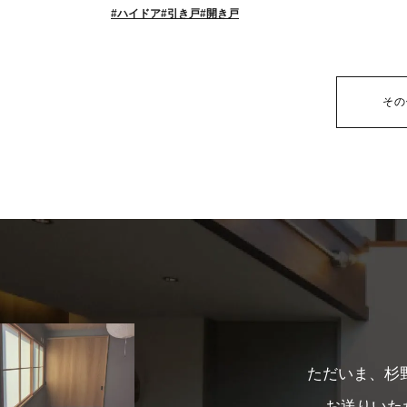
ハイドア
引き戸
開き戸
その
ただいま、杉
お送りいた