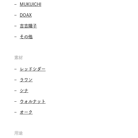
MUKUICHI
DOAX
吉吉障子
その他
素材
レッドシダー
ラワン
シナ
ウォルナット
オーク
用途