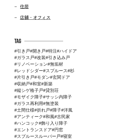
住居
店舗・オフィス
Tag
引き戸
開き戸
特注
ハイドア
ガラス戸
改装
引き込み戸
リノベーション
無垢材
レッドシダー
スプルース
杉
片引き戸
モダン
玄関ドア
収納戸
和室
新築
縦シゲ格子戸
貸別荘
モザイク障子
サッシ内障子
ガラス再利用
無塗装
土間仕様
折れ戸
障子
洋風
アンティーク
和風
古民家
ハンコック
飾り入り障子
エントランスドア
円窓
スプルースルーバー戸
寝室