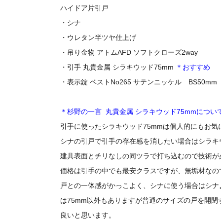
ハイドア片引戸
・シナ
・ウレタン半ツヤ仕上げ
・吊り金物 アトムAFD ソフトクローズ2way
・引手 丸貴金属 シラキウッド75mm
＊おすすめ
・表示錠 ベストNo265 サテンニッケル BS50mm
＊杉野の一言 丸貴金属 シラキウッド75mmについ
引手に使ったシラキウッド75mmは個人的にもお気
シナの引戸で引手の存在感を消したい場合はシラキウ
建具表面とチリなしの同ツラで打ち込むので技術が
価格は引手の中でも最安クラスですが、無垢材なの
戸との一体感がかっこよく、シナに使う場合はシナ
は75mm以外もありますが普通のサイズの戸を開閉
良いと思います。