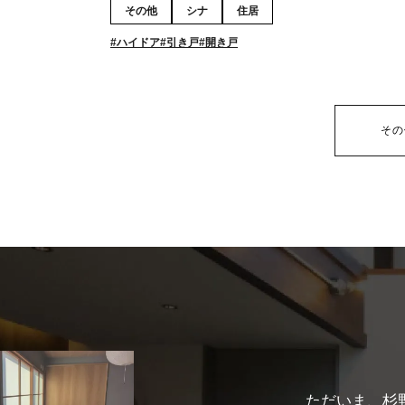
その他
シナ
住居
ハイドア
引き戸
開き戸
その
ただいま、杉