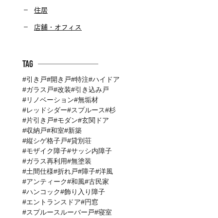
住居
店舗・オフィス
Tag
引き戸
開き戸
特注
ハイドア
ガラス戸
改装
引き込み戸
リノベーション
無垢材
レッドシダー
スプルース
杉
片引き戸
モダン
玄関ドア
収納戸
和室
新築
縦シゲ格子戸
貸別荘
モザイク障子
サッシ内障子
ガラス再利用
無塗装
土間仕様
折れ戸
障子
洋風
アンティーク
和風
古民家
ハンコック
飾り入り障子
エントランスドア
円窓
スプルースルーバー戸
寝室