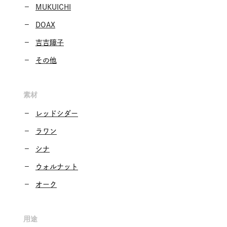
MUKUICHI
DOAX
吉吉障子
その他
素材
レッドシダー
ラワン
シナ
ウォルナット
オーク
用途