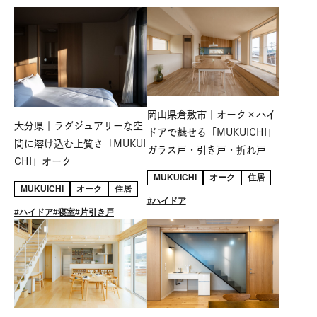
岡山県倉敷市｜オーク×ハイ
大分県｜ラグジュアリーな空
ドアで魅せる「MUKUICHI」
間に溶け込む上質さ「MUKUI
ガラス戸・引き戸・折れ戸
CHI」オーク
MUKUICHI
オーク
住居
MUKUICHI
オーク
住居
ハイドア
ハイドア
寝室
片引き戸