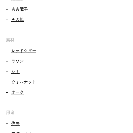
吉吉障子
その他
素材
レッドシダー
ラワン
シナ
ウォルナット
オーク
用途
住居