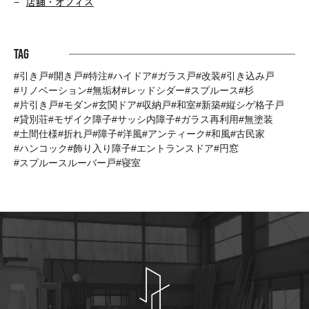
店舗・オフィス
Tag
引き戸
開き戸
特注
ハイドア
ガラス戸
改装
引き込み戸
リノベーション
無垢材
レッドシダー
スプルース
杉
片引き戸
モダン
玄関ドア
収納戸
和室
新築
縦シゲ格子戸
貸別荘
モザイク障子
サッシ内障子
ガラス再利用
無塗装
土間仕様
折れ戸
障子
洋風
アンティーク
和風
古民家
ハンコック
飾り入り障子
エントランスドア
円窓
スプルースルーバー戸
寝室