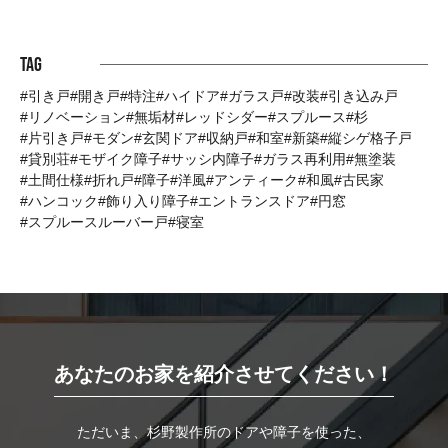
Tag
引き戸
開き戸
特注
ハイドア
ガラス戸
改装
引き込み戸
リノベーション
無垢材
レッドシダー
スプルース
杉
片引き戸
モダン
玄関ドア
収納戸
和室
新築
縦シゲ格子戸
貸別荘
モザイク障子
サッシ内障子
ガラス再利用
無塗装
土間仕様
折れ戸
障子
洋風
アンティーク
和風
古民家
ハンコック
飾り入り障子
エントランスドア
円窓
スプルースルーバー戸
寝室
あなたのお家を紹介させてください！
ただいま、杉野製作所のドアや障子を使った、