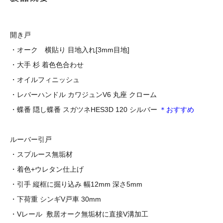
開き戸
・オーク 横貼り
目地入れ
[3mm
目地
]
・大手
杉
着色色合わせ
・オイルフィニッシュ
・レバーハンドル カワジュンV6 丸座 クローム
・蝶番 隠し蝶番 スガツネHES3D 120 シルバー
＊おすすめ
ルーバー引戸
・スプルース無垢材
・着色+ウレタン仕上げ
・引手 縦框に掘り込み 幅12mm 深さ5mm
・下荷重 シンギV戸車 30mm
・Vレール 敷居オーク無垢材に直接V溝加工