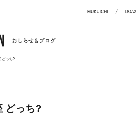
MUKUICHI
DOA
N
おしらせ＆ブログ
 どっち?
 どっち?